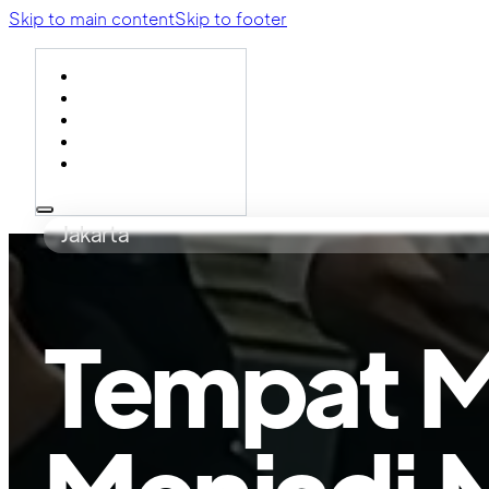
Skip to main content
Skip to footer
Home
Program
Visi
Misi
Agenda
Jakarta
Tempat 